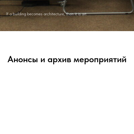
If a building becomes architecture, then it is art
Анонсы и архив мероприятий